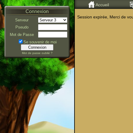
Accueil
Connexion
Session expirée, Merci de vo
Serveur
Pseudo
Mot de Passe
Se souvenir de moi
Mot de passe oublié ?